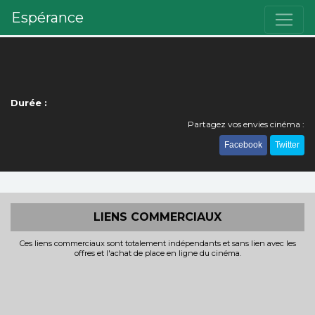
Espérance
Durée :
Partagez vos envies cinéma :
Facebook
Twitter
LIENS COMMERCIAUX
Ces liens commerciaux sont totalement indépendants et sans lien avec les
offres et l'achat de place en ligne du cinéma.