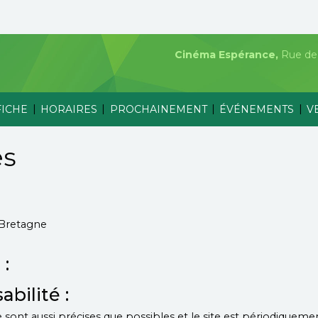
Cinéma Espérance,
Rue de 
|
|
|
|
FICHE
HORAIRES
PROCHAINEMENT
ÉVÉNEMENTS
V
es
-Bretagne
 :
bilité :
 sont aussi précises que possibles et le site est périodiquemen