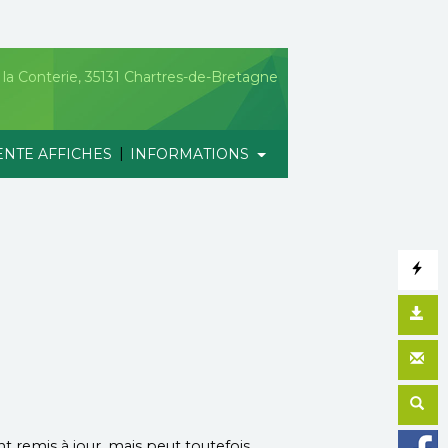
la Conterie, 35131 Chartres-de-Bretagne
|
ENTE AFFICHES
INFORMATIONS
t remis à jour, mais peut toutefois