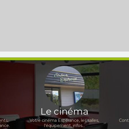
Le cinéma
nts,
Votre cinéma Espérance, les salles,
Cont
ance.
l'équipement, infos...