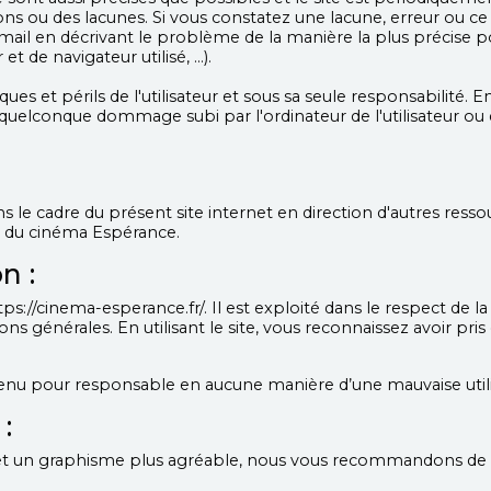
ons ou des lacunes. Si vous constatez une lacune, erreur ou c
 email en décrivant le problème de la manière la plus précise
t de navigateur utilisé, …).
sques et périls de l'utilisateur et sous sa seule responsabilit
 quelconque dommage subi par l'ordinateur de l'utilisateur 
s le cadre du présent site internet en direction d'autres resso
é du cinéma Espérance.
n :
ttps://cinema-esperance.fr/. Il est exploité dans le respect de la l
ions générales. En utilisant le site, vous reconnaissez avoir pri
enu pour responsable en aucune manière d’une mauvaise utilis
:
on et un graphisme plus agréable, nous vous recommandons de