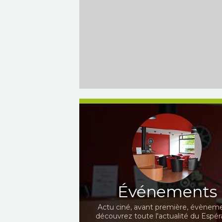
Événements
Actu ciné, avant première, évèneme
découvrez toute l'actualité du Espér