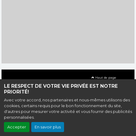
Haut de page
LE RESPECT DE VOTRE VIE PRIVÉE EST NOTRE
Rue de la Conterie, 35131 Chartres-de-Bretagne |
Mentions
PRIORITÉ!
légales
|
Contact
| Tel : 02 99 41 13 61
Avec votre accord, nos partenaires et nous-mêmes utilisons des
Politique de confidentialité
cookies, certains requis pour le bon fonctionnement du site,
Création site internet www.erakys.com
d'autres pour mesurer votre activité et vous fournir des publicités
personnalisées.
Accepter
En savoir plus