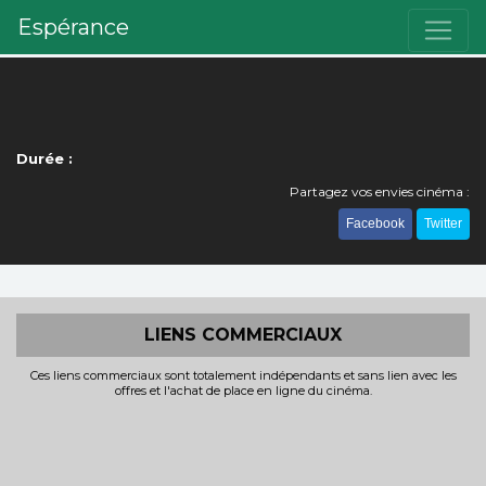
Espérance
Durée :
Partagez vos envies cinéma :
Facebook
Twitter
LIENS COMMERCIAUX
Ces liens commerciaux sont totalement indépendants et sans lien avec les
offres et l'achat de place en ligne du cinéma.