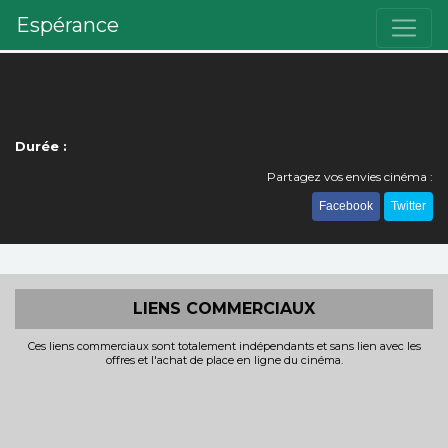
Espérance
Durée :
Partagez vos envies cinéma :
Facebook
Twitter
LIENS COMMERCIAUX
Ces liens commerciaux sont totalement indépendants et sans lien avec les
offres et l'achat de place en ligne du cinéma.