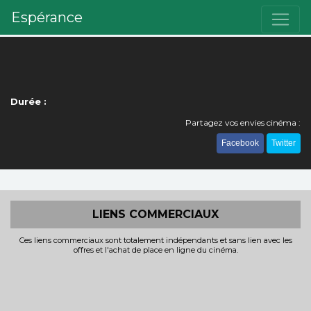
Espérance
Durée :
Partagez vos envies cinéma :
Facebook
Twitter
LIENS COMMERCIAUX
Ces liens commerciaux sont totalement indépendants et sans lien avec les
offres et l'achat de place en ligne du cinéma.