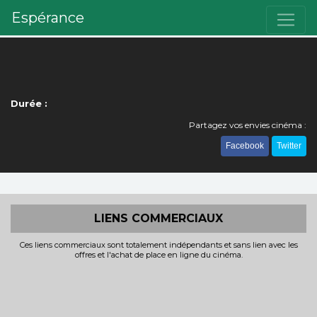
Espérance
Durée :
Partagez vos envies cinéma :
Facebook
Twitter
LIENS COMMERCIAUX
Ces liens commerciaux sont totalement indépendants et sans lien avec les
offres et l'achat de place en ligne du cinéma.