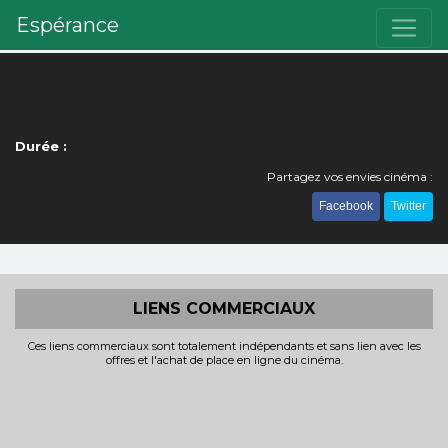
Espérance
Durée :
Partagez vos envies cinéma :
Facebook
Twitter
LIENS COMMERCIAUX
Ces liens commerciaux sont totalement indépendants et sans lien avec les
offres et l'achat de place en ligne du cinéma.