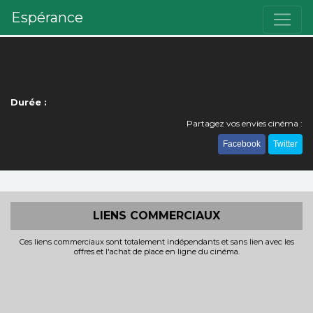
Espérance
Durée :
Partagez vos envies cinéma :
Facebook
Twitter
LIENS COMMERCIAUX
Ces liens commerciaux sont totalement indépendants et sans lien avec les
offres et l'achat de place en ligne du cinéma.