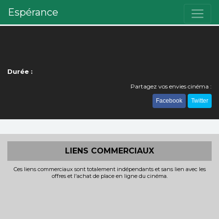
Espérance
Durée :
Partagez vos envies cinéma :
Facebook
Twitter
LIENS COMMERCIAUX
Ces liens commerciaux sont totalement indépendants et sans lien avec les
offres et l'achat de place en ligne du cinéma.