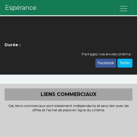
Espérance
Durée :
Partagez vos envies cinéma :
Facebook
Twitter
LIENS COMMERCIAUX
Ces liens commerciaux sont totalement indépendants et sans lien avec les
offres et l'achat de place en ligne du cinéma.